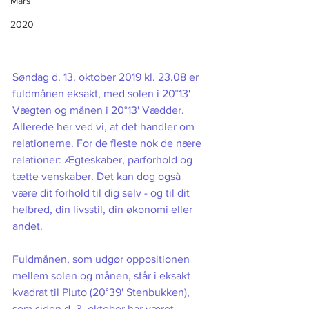
Mars
2020
Søndag d. 13. oktober 2019 kl. 23.08 er 
fuldmånen eksakt, med solen i 20°13' 
Vægten og månen i 20°13' Vædder. 
Allerede her ved vi, at det handler om 
relationerne. For de fleste nok de nære 
relationer: Ægteskaber, parforhold og 
tætte venskaber. Det kan dog også 
være dit forhold til dig selv - og til dit 
helbred, din livsstil, din økonomi eller 
andet.
Fuldmånen, som udgør oppositionen 
mellem solen og månen, står i eksakt 
kvadrat til Pluto (20°39' Stenbukken), 
som siden d. 3. oktober har været 