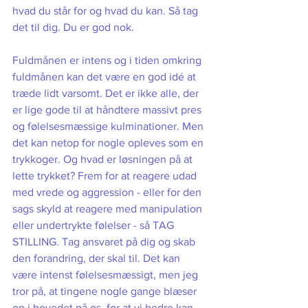
hvad du står for og hvad du kan. Så tag 
det til dig. Du er god nok. 
Fuldmånen er intens og i tiden omkring 
fuldmånen kan det være en god idé at 
træde lidt varsomt. Det er ikke alle, der 
er lige gode til at håndtere massivt pres 
og følelsesmæssige kulminationer. Men 
det kan netop for nogle opleves som en 
trykkoger. Og hvad er løsningen på at 
lette trykket? Frem for at reagere udad 
med vrede og aggression - eller for den 
sags skyld at reagere med manipulation 
eller undertrykte følelser - så TAG 
STILLING. Tag ansvaret på dig og skab 
den forandring, der skal til. Det kan 
være intenst følelsesmæssigt, men jeg 
tror på, at tingene nogle gange blæser 
op i hovedet på os, for at vi bedre kan 