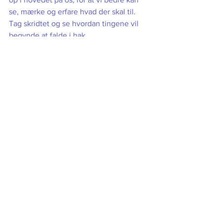
se, mærke og erfare hvad der skal til. 
Tag skridtet og se hvordan tingene vil 
begynde at falde i hak. 
Pas godt på jer selv derud <3 
Se alle
Seneste blogindlæg