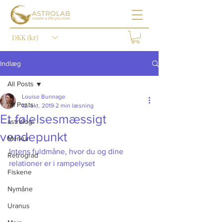
DKK (kr)
Indlæg
All Posts
Louise Bunnage
All Posts
12. okt. 2019
2 min læsning
Et følelsesmæssigt
astrologi
vendepunkt
Merkur
Intens fuldmåne, hvor du og dine 
Retrograd
relationer er i rampelyset 
Fiskene
Nymåne
Uranus