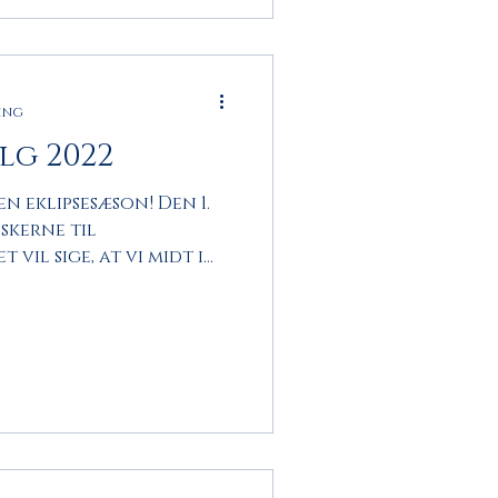
ing
lg 2022
 en eklipsesæson! Den 1.
skerne til
vil sige, at vi midt i