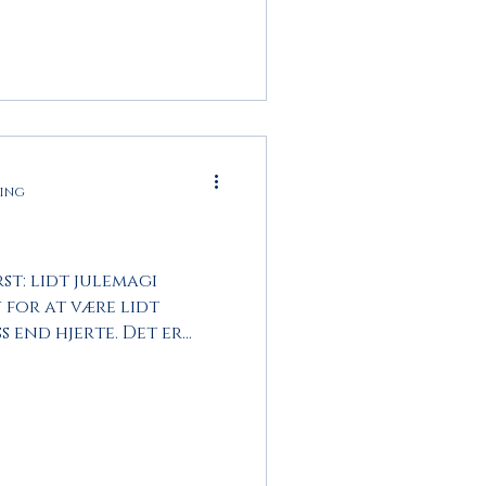
ning
st: lidt julemagi
 for at være lidt
s end hjerte. Det er