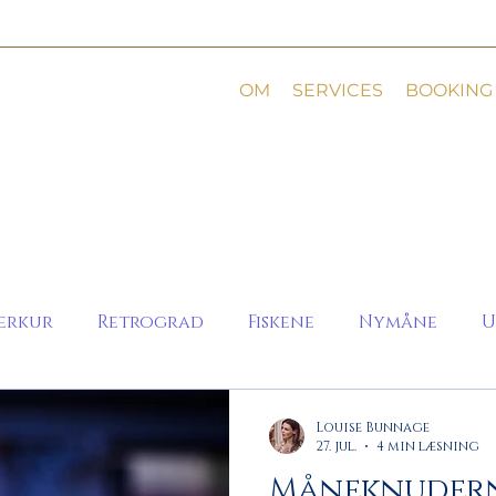
OM
SERVICES
BOOKING
erkur
Retrograd
Fiskene
Nymåne
U
Louise Bunnage
27. jul.
4 min læsning
Måneknudern