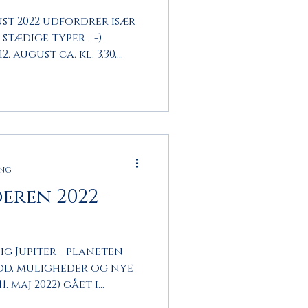
st 2022 udfordrer især
stædige typer ;-)
 august ca. kl. 3.30,...
ing
deren 2022-
ig Jupiter - planeten
od, muligheder og nye
. maj 2022) gået i...