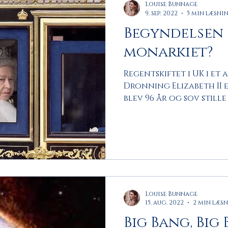
Louise Bunnage
9. sep. 2022
5 min læsni
Begyndelsen 
monarkiet?
Regentskiftet i UK i et
Dronning Elizabeth II
blev 96 år og sov stille 
sommerresidens...
Louise Bunnage
15. aug. 2022
2 min læs
Big Bang, Big 