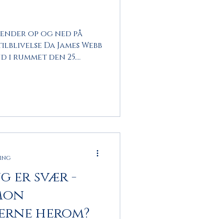
vender op og ned på
ilblivelse Da James Webb
 i rummet den 25....
ning
 er svær -
 mon
erne herom?