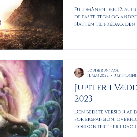
Fuldmånen den 12. augu
de faste tegn og andre 
Natten til fredag, den 12.
Louise Bunnage
11. maj 2022
3 min læsn
Jupiter i Væd
2023
Den bedste version af d
for ekspansion, overfl
horisontert - er i dag (11