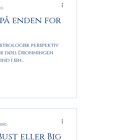
ng
på enden for
 astrologisk perspektiv
 er død. Dronningen
ind i sin
ning
Bust eller Big