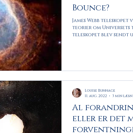
Bounce?
James Webb teleskopet 
teorier om Universets t
teleskopet blev sendt ud
Louise Bunnage
11. aug. 2022
3 min læs
Al forandring
eller er det
forventning