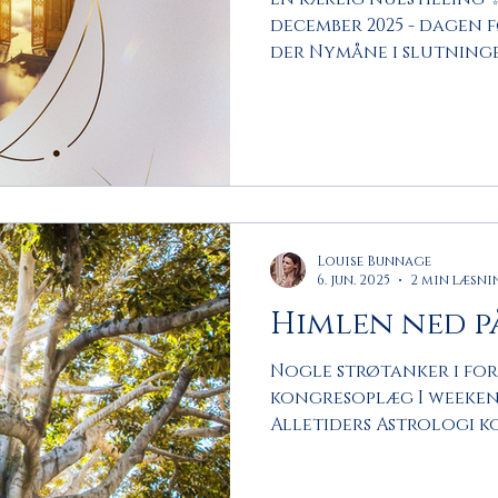
december 2025 - dagen 
der Nymåne i slutninge
på det galaktiske cent
28º25' Skytten. Nymånen
invitation til at løft
forcere processen. At gi
kærlig nulstilling; en
inviterer til at se for
holde fast i håbet og f
Louise Bunnage
hjertet være vores kom
6. jun. 2025
2 min læsni
Himlen ned p
Nogle strøtanker i fo
kongresoplæg I weekenden deltager jeg i
Alletiders Astrologi 
”Himlen ned på...