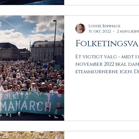
Louise Bunnage
31. okt. 2022
2 min læsn
Folketingsva
Et vigtigt valg - midt i
november 2022 skal dan
stemmeurnerne igen. Det 
en...