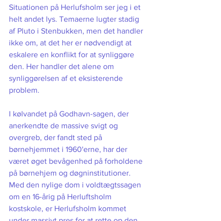
Situationen på Herlufsholm ser jeg i et 
helt andet lys. Temaerne lugter stadig 
af Pluto i Stenbukken, men det handler 
ikke om, at det her er nødvendigt at 
eskalere en konflikt for at synliggøre 
den. Her handler det alene om 
synliggørelsen af et eksisterende 
problem. 
I kølvandet på Godhavn-sagen, der 
anerkendte de massive svigt og 
overgreb, der fandt sted på 
børnehjemmet i 1960'erne, har der 
været øget bevågenhed på forholdene 
på børnehjem og døgninstitutioner. 
Med den nylige dom i voldtægtssagen 
om en 16-årig på Herluftsholm 
kostskole, er Herlufsholm kommet 
under massivt pres for at rette op den 