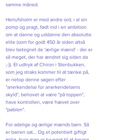
samme måned. 
Herlufsholm er med andre ord, i al sin 
pomp og pragt, født ind i en ambition 
om at danne og uddanne den absolutte 
elite (som for godt 450 år siden altså 
blev betegnet de 'ærlige mænd' - der er 
så meget, der har ændret sig siden da 
;-)). Et udtryk af Chiron i Stenbukken, 
som jeg straks kommer til at tænke på, 
er netop denne søgen efter 
"anerkendelse for anerkendelsens 
skyld", behovet at være "på toppen", 
have kontrollen, være hævet over 
"pøblen". 
For adelige og ærlige mænds børn. Så 
er barren sat... Og et potentielt giftigt 
miljø, hvor man er tvunget til at bevise, 