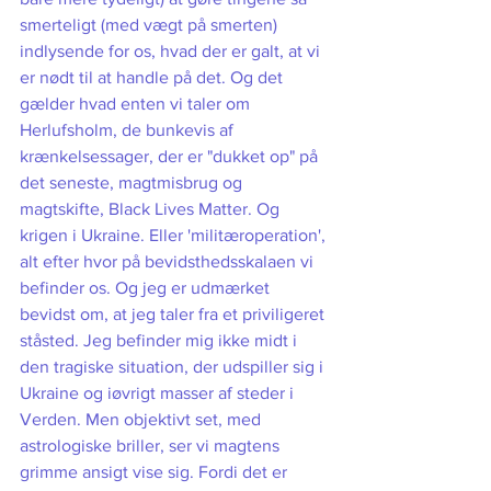
smerteligt (med vægt på smerten) 
indlysende for os, hvad der er galt, at vi 
er nødt til at handle på det. Og det 
gælder hvad enten vi taler om 
Herlufsholm, de bunkevis af 
krænkelsessager, der er "dukket op" på 
det seneste, magtmisbrug og 
magtskifte, Black Lives Matter. Og 
krigen i Ukraine. Eller 'militæroperation', 
alt efter hvor på bevidsthedsskalaen vi 
befinder os. Og jeg er udmærket 
bevidst om, at jeg taler fra et priviligeret 
ståsted. Jeg befinder mig ikke midt i 
den tragiske situation, der udspiller sig i 
Ukraine og iøvrigt masser af steder i 
Verden. Men objektivt set, med 
astrologiske briller, ser vi magtens 
grimme ansigt vise sig. Fordi det er 