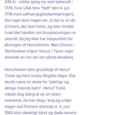
246 år - sidste gang var som bekendt i 
1776, hvor USA blev "født" den 4. juli 
1776 med uafhængighedserklæringen). 
Det siger dels noget om, at der er et sår 
(Chiron), der skal heles, og ikke mindst 
hvad det handler om (husplaceringen er 
ukendt, da jeg ikke har tidspunktet for 
åbningen af Herlufsholm. Men Chiron i 
Stenbukken trigon Venus i Tyren siger 
allerede en hel del om sårets karakter). 
Herlufsholm blev grundlagt af Herluf 
Trolle og hans hustru Birgitte Gøye. Det 
skulle være en skole for "adelige og 
ærlige mænds børn". Herluf Trolle 
nåede dog aldrig at se sin drøm 
realiseret, da han drog i krig og under 
slaget ved Femern allerede d. 4. juni 
1565 blev dødeligt såret og døde senere 