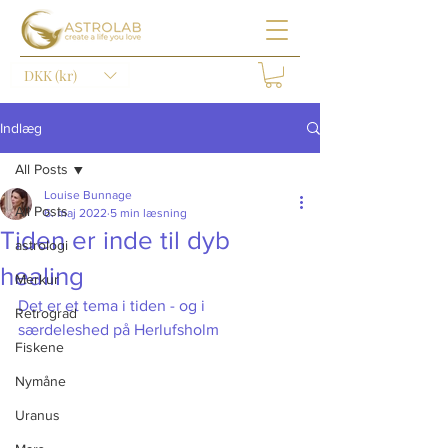
DKK (kr)
Indlæg
All Posts
Louise Bunnage
All Posts
6. maj 2022
5 min læsning
Tiden er inde til dyb
astrologi
healing
Merkur
Det er et tema i tiden - og i 
Retrograd
særdeleshed på Herlufsholm		
Fiskene
Nymåne
Uranus