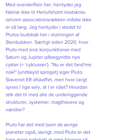
Med overskriften her, hentyder jeg 
faktisk ikke til Herlufsholm kostskole, 
selvom associationsrækken måske ikke 
er så lang. Jeg hentyder i stedet til 
Plutos budskab her i slutningen af 
Stenbukken. Særligt siden 2020, hvor 
Pluto med sine konjunktioner med 
Saturn og Jupiter påbegyndte nye 
cykler (= 'cyklusser'). "Nu er det fand'me 
nok!" (undskyld sproget) siger Pluto. 
Slaveriet ER afskaffet, men hvor langt 
synes I lige selv, at I er nået? Hvordan 
står det til med alle de underliggende 
strukturer, systemer, magthavere og 
værdier? 
Pluto har det med (som de øvrige 
planeter også, iøvrigt, med Pluto er det 
bare mere tydeligt) at gøre tingene så 