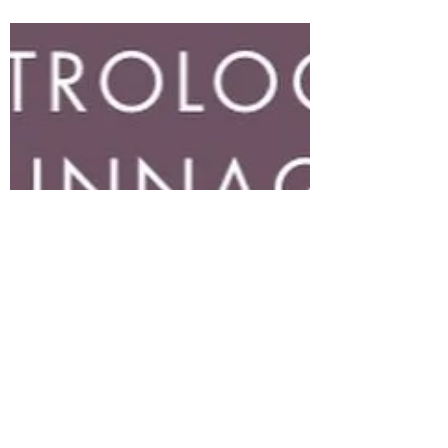
midt i eklipsesæsonen og
måneknuderne på Skorpion-Tyr
aksen (januar 2022 -...