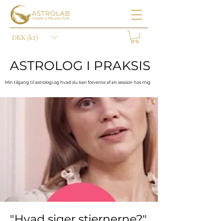
DKK (kr)
ASTROLOG I PRAKSIS
ASTROLOG I PRAKSIS
Min tilgang til astrologi og hvad du kan forvente af en session hos mig
Min tilgang til astrologi og hvad du kan forvente af en session hos mig
"Hvad siger stjernerne?"
"Hvad siger stjernerne?"