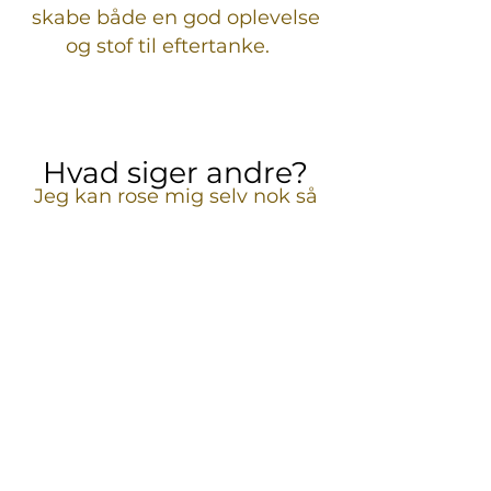
skabe både en god oplevelse
og stof til eftertanke.
Hvad siger andre?
Hvad siger andre?
Jeg kan rose mig selv nok så
meget. Men det er mine
klienters oplevelser og
vidnesbyrd, der giver den
virkelige indsigt. Læs om
andres oplevelser
her
, og få
indsigt i, hvordan en session
eller et event med mig kan
åbne op for nye perspektiver
og muligheder.