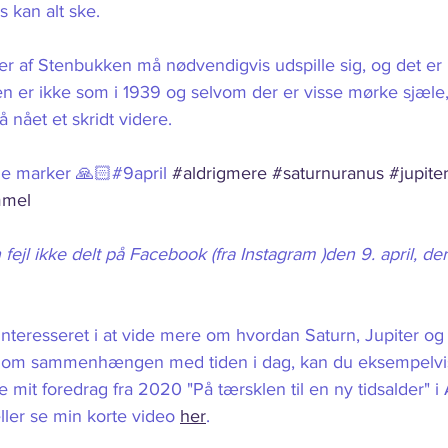
 kan alt ske. 
der af Stenbukken må nødvendigvis udspille sig, og det er
en er ikke som i 1939 og selvom der er visse mørke sjæle,
ået et skridt videre. 
gule marker 🙏🏻#9april 
#aldrigmere
#saturnuranus
#jupite
mmel
fejl ikke delt på Facebook (fra Instagram )den 9. april, de
r interesseret i at vide mere om hvordan Saturn, Jupiter og
 om sammenhængen med tiden i dag, kan du eksempelvi
se mit foredrag fra 2020 "På tærsklen til en ny tidsalder" i 
eller se min korte video 
her
. 