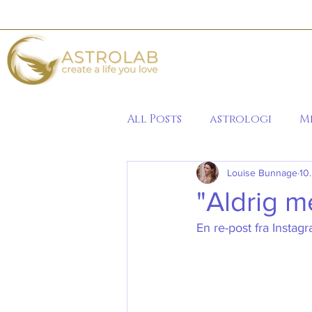
All Posts
astrologi
M
Louise Bunnage
10
2020
"Aldrig me