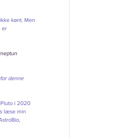
 ikke kønt. Men 
 er 
rneptun
rfor denne 
 Pluto i 2020 
s læse min 
AstroBio, 