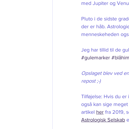
med Jupiter og Venus
Pluto i de sidste gra
der er håb. Astrologi
menneskeheden også n
Jeg har tillid til de 
#gulemarker
#blåhi
Opslaget blev ved en 
repost ;-)  
Tilføjelse: Hvis du e
også kan sige meget
artikel 
her
 fra 2019, 
Astrologisk Selskab
 