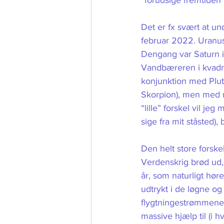
“forudsige fremtiden”,
Det er fx svært at un
februar 2022. Uranus
Dengang var Saturn i
Vandbæreren i kvadrat 
konjunktion med Plu
Skorpion), men med 
“lille” forskel vil jeg
sige fra mit ståsted),
Den helt store forske
Verdenskrig brød ud,
år, som naturligt høre
udtrykt i de løgne og
flygtningestrømmene.
massive hjælp til (i