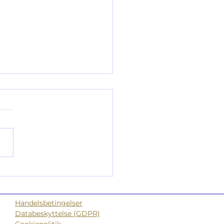
en ned på jorden
Handelsbetingelser
Databeskyttelse (GDPR)
Cookiepolitik