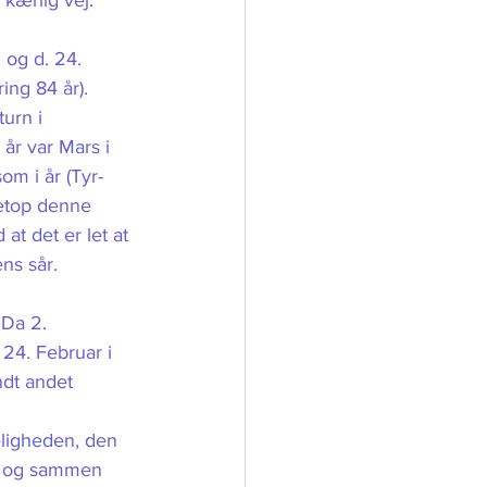
 kærlig vej. 
 og d. 24. 
ng 84 år). 
urn i 
 år var Mars i 
m i år (Tyr-
etop denne 
 at det er let at 
ens sår.
 Da 2. 
24. Februar i 
ndt andet 
ligheden, den 
ne og sammen 