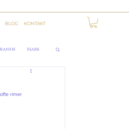
BLOG
KONTAKT
ranus
Mars
En re-post fra Instagram den 9. april om historien, der aldrig gentager sig, men ofte rimer	