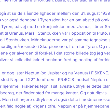
 men for at lære af fortiden. Lære, at der altid er en mere
dgå at se de slående ligheder mellem den 31. august 1939
 var også dengang i Tyren (den har en omløbstid på omkri
 Tyren, på vej mod en konjunktion med Uranus, i år er Sat
til Uranus. Mars i Stenbukken var i opposition til Pluto, i
to i Stenbukken. Måneknuderne var på samme tegnakse so
nordlig måneknude i Skorpionenen, frem for Tyren. Og n
 mene gør alverden til forskel. I det større billede (og jeg ved
 bliver vi kollektivt kaldet henimod fred og healing af fortid
l er dog især Neptun (og Jupiter og nu Venus) i FISKENE.
 stod Neptun i 22° Jomfruen - PRÆCIS modsat Neptun d. 
r hjemme i Fiskenes tegn. I sit laveste udtryk er dette bla
 bedrag, der finder sted fra mange kanter. Og naturligvis 
 Men i sit højere udtryk ser vi også dette i medmenneske
 hvert fald nogle af) krigens ofre. Neptun er på hjemmeba