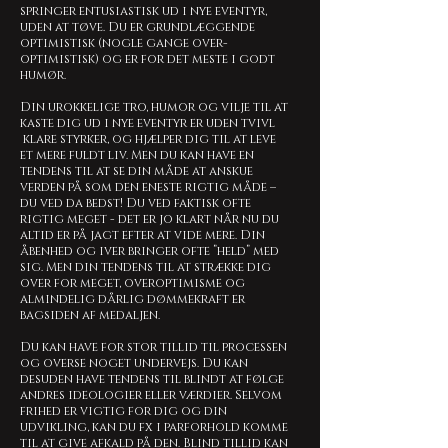
springer entusiastisk ud i nye eventyr,
uden at tøve. Du er grundlæggende
optimistisk (nogle gange over-
optimistisk) og er for det meste i godt
humør.
Din urokkelige tro, humor og vilje til at
kaste dig ud i nye eventyr er uden tvivl
klare styrker, og hjælper dig til at leve
et mere fuldt liv. Men du kan have en
tendens til at se din måde at anskue
verden på som den eneste rigtig måde –
du ved da bedst! Du ved faktisk ofte
rigtig meget - det er jo klart når nu du
altid er på jagt efter at vide mere. Din
åbenhed og iver bringer ofte ”held” med
sig. Men din tendens til at strække dig
over for meget, overoptimisme og
almindelig dårlig dømmekraft er
bagsiden af medaljen.
Du kan have for stor tillid til processen
og overse noget undervejs. Du kan
desuden have tendens til blindt at følge
andres ideologier eller værdier. Selvom
frihed er vigtig for dig og din
udvikling, kan du fx i parforhold komme
til at give afkald på den. Blind tillid kan