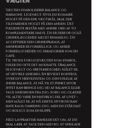
VÆGTEN
Vægten symboliserer balance og
harmoni. Ligevægt. Hvis du kommer
noget på den ene vægtskål, skal der
tilsvarende noget på den anden. Det
fuldendte består med andre ord af to
komplementære halve. Du er derfor også
grundlæggende meget rummelig. Du
accepterer den grundpræmis, at
mennesker er forskellige, og anser
forskelligheder og paradokser som en
gave.
Til trods for ligevægten som symbol,
føler du ofte det modsatte. Ubalance,
uligevægt og uretfærdighed. Målet er,
at udvikle sindsro. En bevidst kontrol
over dit nervesystem og din følelse af
indre balance. At nå til et punkt, hvor
intet kan bringe dig ud af balance eller
tage sindsroen fra dig. Sorg og glæder
vil altid være en naturlig del af livet –
men målet er, at nå dertil hvor du kan
have kaos omkring dig, men du står fast
og roligt. Som en klippe.
Helt lavpraktisk handler det om, at du
skal lære at tage den med ro. At undlade