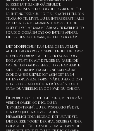
blikket. Dit blik er gådefuldt,
gennemtrængende og udforskende. Du
er intens. Ikke kun i dit blik, men i hele din
tilgang til livet. Du er interesseret i alle
følelser, fra de mørkeste mørke til de
lyseste lyse. Af samme årsag, er kærlighed
for dig også en dyb og intens affære.
Det er den ægte vare, med hud og hår.
Det, Skorpionen kan lære os er, at leve
autentisk og passioneret i nuet. Det gør
du ved at droppe alt, der er facade og
ikke autentisk. Alt det, der er ”passende”
og det, du ganske enkelt ikke har hjertet
med i. At droppe facaderne kan måske
lyde ganske uskyldigt, men det er en
intens oplevelse. Først når du har gjort
dig fri for alt det, der er ”fake”, ved du
hvem du virkelig er og hvad du ønsker.
Du borer dybt i dit eget sind, men også i
verden omkring dig. Du er
”dyneløfteren”. Du er nysgerrig på det,
der er skjult fra overfladen.
Hemmeligheder, bedrag, det ubevidste.
Der er ikke noget, der skal skubbes under
gulvtæppet. Det handler om, at gøre det
ubevidste bevidst. Du føler dig gennem