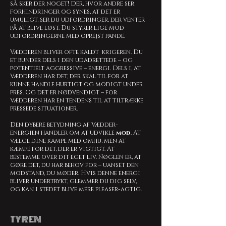
så sker der noget! Der, hvor andre ser
forhindringer og synes, at det er
umuligt, ser du udfordringer, der venter
på at blive løst. Du styrer lige mod
udfordringerne med oprejst pande.
Vædderen bliver ofte kaldt krigeren. Du
et bunder dels i den udadrettede – og
potentielt aggressive – energi. Dels i, at
Vædderen har det, der skal til for at
kunne handle hurtigt og modigt under
pres. Og det er nødvendigt – for
Vædderen har en tendens til at tiltrække
pressede situationer.
Den dybere betydning af Vædder-
energien handler om at udvikle
mod
. At
vælge dine kampe med omhu, men at
kæmpe for det, der er vigtigt. At
bestemme over dit eget liv. Nøglen er, at
gøre det, du har behov for – uanset den
modstand, du møder. Hvis denne energi
bliver undertrykt, glemmer du dig selv,
og kan i stedet blive mere pleaser-agtig.
TYREN