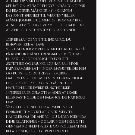
at fare op når du oplever en ubehagelig
situation. At tage en dyb indånding før
du reagerer. Måske er PYT-knappen
designet specielt til Vægten? (eller
måske Jomfruen…). Men det kommer ikke
af sig selv. Det kræver vilje og handling
at ændre dine ubevidste reaktioner.
Der er mange veje til indre ro. Du
behøver ikke at lave
vejrtrækningsøvelser, meditere eller gå
på konflikthåndteringskursus. Du har
en særlig forkærlighed for det
æstetiske og smukke. Du har sans for
farvesammensætninger, mønstre, design
og kunst. Og du trives i smukke
omgivelser – og med selv at skabe noget,
der er æstetisk flot. At gå en tur i
naturen eller dyrke kunstneriske
interesser er oplagte måder at skabe
eller fastholde den balance, du har brug
for.
Vægten er kendt for at være nært
forbundet med relationer. Vægten
handler om ”de andre”. Du lærer igennem
dine relationer – og læringen sker ofte
gennem konfliktfyldte og problematiske
relationer, særligt parforhold.