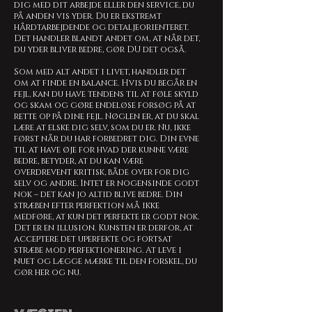
dig med dit arbejde eller den service, du
på anden vis yder. Du er ekstremt
hårdtarbejdende og detaljeorienteret.
Det handler blandt andet om, at når det,
du yder bliver bedre, gør DU det også.
Som med alt andet i livet, handler det
om at finde en balance. Hvis du begår en
fejl, kan du have tendens til at føle skyld
og skam og gøre endeløse forsøg på at
rette op på dine fejl. Nøglen er, at du skal
lære at elske dig selv, som du er. Nu, ikke
først når du har forbedret dig. Din evne
til at have øje for hvad der kunne være
bedre, betyder, at du kan være
overdrevent kritisk, både over for dig
selv og andre. Intet er nogensinde godt
nok – det kan jo altid blive bedre. Din
stræben efter perfektion må ikke
medføre, at kun det perfekte er godt nok.
Det er en illusion. Kunsten er derfor, at
acceptere det uperfekte og fortsat
stræbe mod perfektionering. At leve i
nuet og lægge mærke til den forskel, du
gør her og nu.