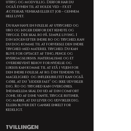
utryg og modvillig. Derfor har du
også evnen til at holde ved – fx et
ægteskab, venskab eller et job – gennem
hele livet.
Du kan have en følelse af utryghed og
uro og søger derfor det kendte og
trygge. Der skal ro på. Simple living. I
din søgen efter indre ro og tryghed, kan
du dog komme til at forveksle den indre
tryghed med materiel tryghed. Du kan
blive for optaget af ting, penge og
hverdagsluksus. Materialisme og et
overdrevent behov for nydelse og
luksus kan komme til at stå i vejen for
den indre følelse af ro. Din tendens til
magelighed og infleksibilitet kan også
gøre, at du ”sidder fast” og ikke udvikler
dig. Ro og tryghed kan overgøres.
Indimellem skal du ud af din comfort
zone, ud af dine vante, trygge rutiner,
og mærke, at du lever og udvikler dig.
Ellers bliver det ganske enkelt for
kedeligt.
TVILLINGEN