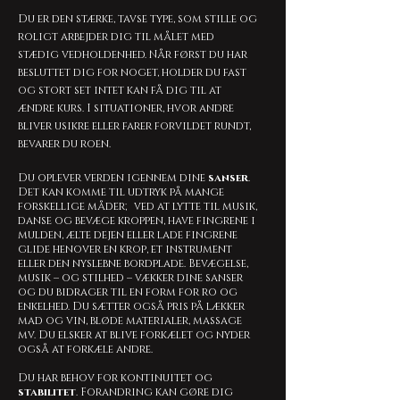
Du er den stærke, tavse type, som stille og
roligt arbejder dig til målet med
stædig vedholdenhed. Når først du har
besluttet dig for noget, holder du fast
og stort set intet kan få dig til at
ændre kurs. I situationer, hvor andre
bliver usikre eller farer forvildet rundt,
bevarer du roen.
Du oplever verden igennem dine
sanser
.
Det kan komme til udtryk på mange
forskellige måder; ved at lytte til musik,
danse og bevæge kroppen, have fingrene i
mulden, ælte dejen eller lade fingrene
glide henover en krop, et instrument
eller den nyslebne bordplade. Bevægelse,
musik – og stilhed – vækker dine sanser
og du bidrager til en form for ro og
enkelhed. Du sætter også pris på lækker
mad og vin, bløde materialer, massage
mv. Du elsker at blive forkælet og nyder
også at forkæle andre.
Du har behov for kontinuitet og
stabilitet
. Forandring kan gøre dig