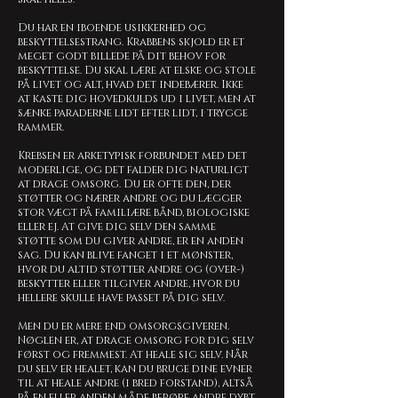
Du har en iboende usikkerhed og
beskyttelsestrang. Krabbens skjold er et
meget godt billede på dit behov for
beskyttelse. Du skal lære at elske og stole
på livet og alt, hvad det indebærer. Ikke
at kaste dig hovedkulds ud i livet, men at
sænke paraderne lidt efter lidt, i trygge
rammer.
Krebsen er arketypisk forbundet med det
moderlige, og det falder dig naturligt
at drage omsorg. Du er ofte den, der
støtter og nærer andre og du lægger
stor vægt på familiære bånd, biologiske
eller ej. At give dig selv den samme
støtte som du giver andre, er en anden
sag. Du kan blive fanget i et mønster,
hvor du altid støtter andre og (over-)
beskytter eller tilgiver andre, hvor du
hellere skulle have passet på dig selv.
Men du er mere end omsorgsgiveren.
Nøglen er, at drage omsorg for dig selv
først og fremmest. At heale sig selv. Når
du selv er healet, kan du bruge dine evner
til at heale andre (i bred forstand), altså
på en eller anden måde berøre andre dybt