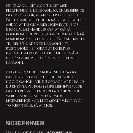
Du er sådan set god til det med
relationerne. Er behagelig, charmerende
og sørger for, at andre er i ligevægt.
Det er bare det, at du er så optaget af de
andre, at du glemmer ligevægten hos
dig selv. Det handler om, at gå på
kompromis de rette steder, uden at gå på
kompromis med den, du er. Du kan have en
tendens til at søge harmoni i et
parforhold i en grad at du bliver
nærmest selvudslettende. Det er måske
nok ”picture perfect”, men ikke en reel
harmoni.
I takt med, at du lærer at sige fra og
sætte dig selv først – i det mindste
nogle gange – vil du opdage, at de bånd,
du knytter vil føles mere meningsfulde
og tilfredsstillende. Relationerne vil
være kendetegnet ved at være
ligeværdige. Med lige meget vægt på de
to vægtskåle, så at sige.
SKORPIONEN
Man kan ofte kende en Skorpion på