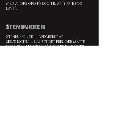
med andre ord få dig til at ”sigte for
lavt”.
STENBUKKEN
Stenbukken er indbegrebet af
selvdisciplin. Uanset det pres, der måtte
være fra alle sider, så holder du dig til
det, du beslutter dig for og
gennemfører, uanset hvad. Hverken
frygt, frustration eller modstand kan
vippe dig af pinden. Du fortsætter op ad
bjerget, til du når toppen. Skridt for
skridt. Metodisk og målrettet.
Viljestyrke og vedholdenhed er nogle af
dine helt centrale styrker.
Stenbukken repræsenter også evnen til
at modstå fristelser. At sige nej til ét for
opnå noget andet (og bedre,
selvfølgelig). Og om at stå alene. Det
handler ikke kun om, at du skal tilbringe
tid alene, selvom det helt klart er en god
idé for dig. Det handler om, at
anerkendelse skal komme indefra. I
stedet for at måle dig selv op imod en