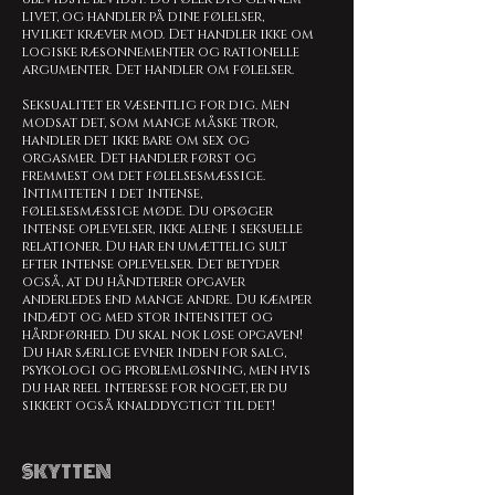
livet, og handler på dine følelser,
hvilket kræver mod. Det handler ikke om
logiske ræsonnementer og rationelle
argumenter. Det handler om følelser.
Seksualitet er væsentlig for dig. Men
modsat det, som mange måske tror,
handler det ikke bare om sex og
orgasmer. Det handler først og
fremmest om det følelsesmæssige.
Intimiteten i det intense,
følelsesmæssige møde. Du opsøger
intense oplevelser, ikke alene i seksuelle
relationer. Du har en umættelig sult
efter intense oplevelser. Det betyder
også, at du håndterer opgaver
anderledes end mange andre. Du kæmper
indædt og med stor intensitet og
hårdførhed. Du skal nok løse opgaven!
Du har særlige evner inden for salg,
psykologi og problemløsning, men hvis
du har reel interesse for noget, er du
sikkert også knalddygtigt til det!
SKYTTEN