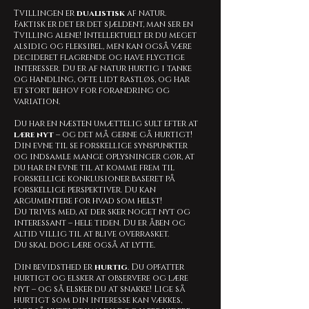
Tvillingen er
dualistisk
af natur.
Faktisk er det er det sjældent, man ser en
Tvilling alene! Intellektuelt er du meget
alsidig og fleksibel, men kan også være
decideret flagrende og have flygtige
interesser. Du er af natur hurtig i tanke
og handling, ofte lidt rastløs, og har
et stort behov for forandring og
variation.
Du har en næsten umættelig sult efter at
lære nyt
– og det må gerne gå hurtigt!
Din evne til se forskellige synspunkter
og indsamle mange oplysninger gør, at
du har en evne til at komme frem til
forskellige konklusioner baseret på
forskellige perspektiver. Du kan
argumentere for hvad som helst!
Du trives med, at der sker noget nyt og
interessant – hele tiden. Du er åben og
altid villig til at blive overrasket.
Du skal dog lære også at lytte.
Din bevidsthed er
hurtig
. Du opfatter
hurtigt og elsker at observere og lære
nyt – og så elsker du at snakke! Lige så
hurtigt som din interesse kan vækkes,