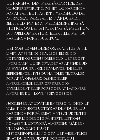
Du har en anden, mere sårbar side, der
hungrer efter at blive set. Du har behov
for at sætte dit aftryk i Verden. Og det
aftryk skal værdsættes. Når du er dit
bedste udtryk, er anmeldelserne ikke så
vigtige, og det betyder ikke så meget om
dit publikum er stort eller lille. Men du
har behov for et publikum.
Det, som Løven lærer os, er at sige JA til
livet! At fejre os selv, lege, elske og
udtrykke os uden forbehold. Det er det
indre barn. Du er optaget af, at finde ud
af, hvem du er. Ikke selvhævdende eller
beregnende. Hvis du handler teatralsk
for at få opmærksomhed eller
anerkendelse eller opfører dig
overlegent eller forsøger at imponere
andre, er du i Løvens skyggeside.
Nøglen er, at udvikle en personlighed. Et
varmt og ægte udtryk af den, du er. Du
har behov for på kreativ vis at udtrykke
det, der ligger dig på hjerte. Det kan
komme til udtryk på alverdens måder -
via sang, dans, kunst,
historiefortælling osv. Det væsentlige
er, at du giver udtryk for det, du i