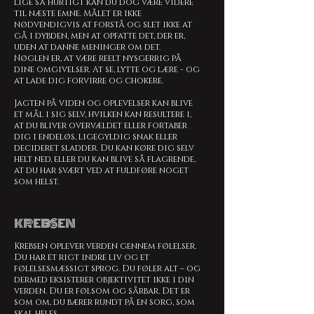
lige så hurtigt kan du dog være videre
til næste emne. Målet er ikke
nødvendigvis at forstå og slet ikke at
gå i dybden, men at opfatte det, der er,
uden at danne meninger om det.
Nøglen er, at være reelt nysgerrig på
dine omgivelser. At se, lytte og lære - og
at lade dig forvirre og chokere.
Jagten på viden og oplevelser kan blive
et mål i sig selv, hvilken kan resultere i,
at du bliver overvældet eller fortaber
dig i endeløs, ligegyldig snak eller
decideret sladder. Du kan køre dig selv
helt ned, eller du kan blive så flagrende,
at du har svært ved at fuldføre noget
som helst.
KREBSEN
Krebsen oplever verden gennem følelser.
Du har et rigt indre liv og et
følelsesmæssigt sprog. Du føler alt – og
dermed eksisterer objektivitet ikke i din
verden. Du er følsom og sårbar. Det er
som om, du bærer rundt på en sorg, som
skal heles.