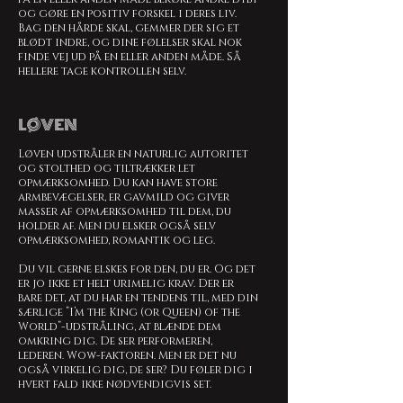
og gøre en positiv forskel i deres liv.
Bag den hårde skal, gemmer der sig et
blødt indre, og dine følelser skal nok
finde vej ud på en eller anden måde. Så
hellere tage kontrollen selv.
LØVEN
Løven udstråler en naturlig autoritet
og stolthed og tiltrækker let
opmærksomhed. Du kan have store
armbevægelser, er gavmild og giver
masser af opmærksomhed til dem, du
holder af. Men du elsker også selv
opmærksomhed, romantik og leg.
Du vil gerne elskes for den, du er. Og det
er jo ikke et helt urimelig krav. Der er
bare det, at du har en tendens til, med din
særlige ”I’m the King (or Queen) of the
World”-udstråling, at blænde dem
omkring dig. De ser performeren,
lederen. Wow-faktoren. Men er det nu
også virkelig dig, de ser? Du føler dig i
hvert fald ikke nødvendigvis set.