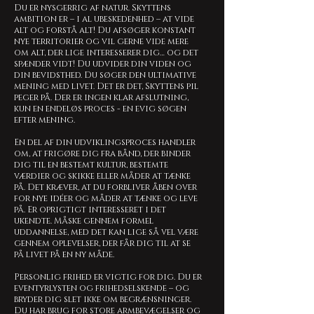
Du er nysgerrig af natur. Skyttens
ambition er – i al ubeskedenhed – at vide
alt og forstå alt! Du afsøger konstant
nye territorier og vil gerne vide mere
om alt, der lige interesserer dig… og det
spænder vidt! Du udvider din viden og
din bevidsthed. Du søger den ultimative
mening med livet. Det er det, Skyttens pil
peger på. Der er ingen klar afslutning,
kun en endeløs proces - en evig søgen
efter mening.
En del af din udviklingsproces handler
om, at frigøre dig fra bånd, der binder
dig til en bestemt kultur, bestemte
værdier og skikke eller måder at tænke
på. Det kræver, at du forbliver åben over
for nye idéer og måder at tænke og leve
på. Er oprigtigt interesseret i det
ukendte. Måske gennem formel
uddannelse, med det kan lige så vel være
gennem oplevelser, der får dig til at se
på livet på en ny måde.
Personlig frihed er vigtig for dig. Du er
eventyrlysten og frihedselskende – og
bryder dig slet ikke om begrænsninger.
Du har brug for store armbevægelser og