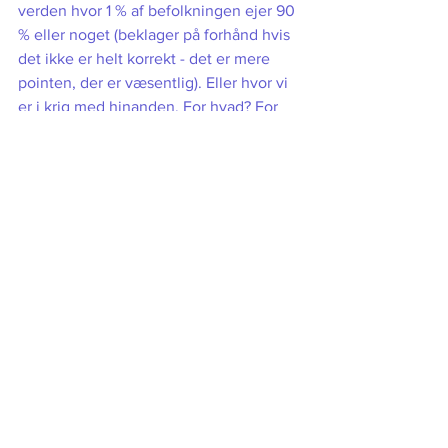
verden hvor 1 % af befolkningen ejer 90 
% eller noget (beklager på forhånd hvis 
det ikke er helt korrekt - det er mere 
pointen, der er væsentlig). Eller hvor vi 
er i krig med hinanden. For hvad? For 
penge? Magt? At have patent på 
sandheden, også kaldet 
fundamentalistisk religion? Eller hvor 
handikappede, hjemløse, minoriteter, 
folk med en anden hudfarve eller 
religion, you name it, ikke får samme 
respekt, som dem, der ligner hinanden. 
Eller hvor vi anser naturen og alle dens 
levende væsener som noget, vi kan 
bruge og smide væk. For hvad skal vi 
egentlig også bruge den til?
Denne Coronakrise vil ikke blot føre 
sygdom, dødsfald og økonomisk krise 