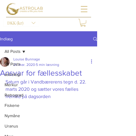
DKK (kr)
Indlæg
All Posts
Louise Bunnage
All Posts
21. mar. 2020
5 min læsning
Ansvar for fællesskabet
astrologi
Saturn går i Vandbærerens tegn d. 22. 
Merkur
marts 2020 og sætter vores fælles 
Retrograd
fremtid på dagsorden
Fiskene
Nymåne
Uranus