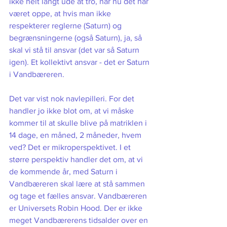
ikke helt langt ude at tro, når nu det har 
været oppe, at hvis man ikke 
respekterer reglerne (Saturn) og 
begrænsningerne (også Saturn), ja, så 
skal vi stå til ansvar (det var så Saturn 
igen). Et kollektivt ansvar - det er Saturn 
i Vandbæreren. 
Det var vist nok navlepilleri. For det 
handler jo ikke blot om, at vi måske 
kommer til at skulle blive på matriklen i 
14 dage, en måned, 2 måneder, hvem 
ved? Det er mikroperspektivet. I et 
større perspektiv handler det om, at vi 
de kommende år, med Saturn i 
Vandbæreren skal lære at stå sammen 
og tage et fælles ansvar. Vandbæreren 
er Universets Robin Hood. Der er ikke 
meget Vandbærerens tidsalder over en 