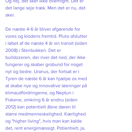
Og nej, det sker ikke overnight. Det er 
det lange seje træk. Men det er nu, det 
sker. 
De næste 4-6 år bliver afgørende for 
vores og klodens fremtid. Pluto afslutter 
i løbet af de næste 4 år sin transit (siden 
2008) i Stenbukken. Det er 
bulldozeren, der river det ned, der ikke 
fungerer og skaber grobund for noget 
nyt og bedre. Uranus, der fortsat er i 
Tyren de næste 6 år kan hjælpe os med 
at skabe nye og innovative løsninger på 
klimaudfordringerne, og Neptun i 
Fiskene, omkring 6 år endnu (siden 
2012) kan potentielt åbne døren til 
større medmenneskelighed. Kærlighed 
og "higher living", hvis man kan kalde 
det, rent energimæssigt. Potientielt, ja, 