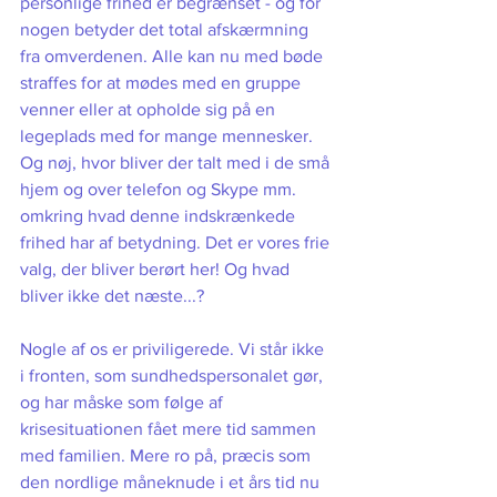
personlige frihed er begrænset - og for 
nogen betyder det total afskærmning 
fra omverdenen. Alle kan nu med bøde 
straffes for at mødes med en gruppe 
venner eller at opholde sig på en 
legeplads med for mange mennesker. 
Og nøj, hvor bliver der talt med i de små 
hjem og over telefon og Skype mm. 
omkring hvad denne indskrænkede 
frihed har af betydning. Det er vores frie 
valg, der bliver berørt her! Og hvad 
bliver ikke det næste...?
Nogle af os er priviligerede. Vi står ikke 
i fronten, som sundhedspersonalet gør, 
og har måske som følge af 
krisesituationen fået mere tid sammen 
med familien. Mere ro på, præcis som 
den nordlige måneknude i et års tid nu 