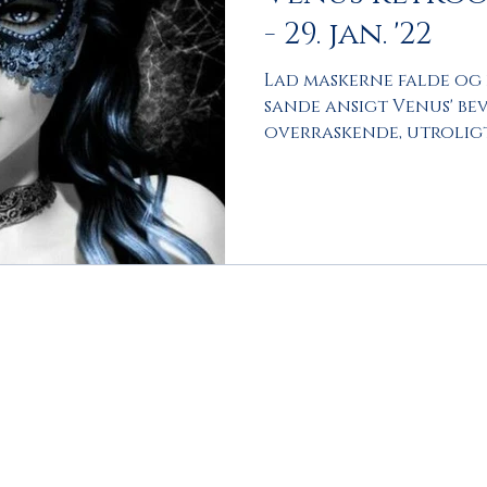
- 29. jan. '22
Lad maskerne falde og 
sande ansigt Venus' bev
overraskende, utroligt
ikke...