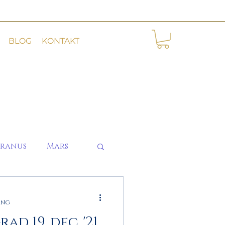
BLOG
KONTAKT
ranus
Mars
ing
d 19. dec. '21