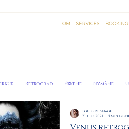
OM
SERVICES
BOOKING
erkur
Retrograd
Fiskene
Nymåne
U
Louise Bunnage
21. dec. 2021
5 min læsn
Venus retrogra