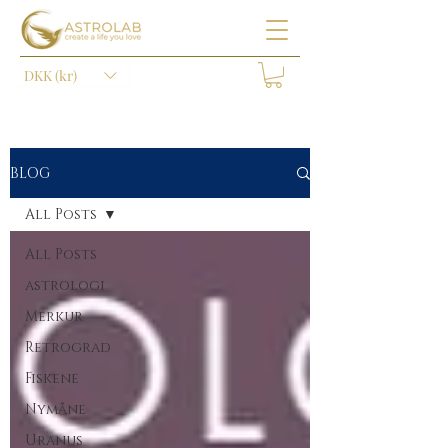
DKK (kr)
BLOG
All Posts
All Posts
astrologi
Merkur
Retrograd
Fiskene
Nymåne
Uranus