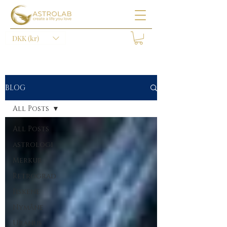
DKK (kr)
BLOG
All Posts
All Posts
astrologi
Merkur
Retrograd
Fiskene
Nymåne
Uranus