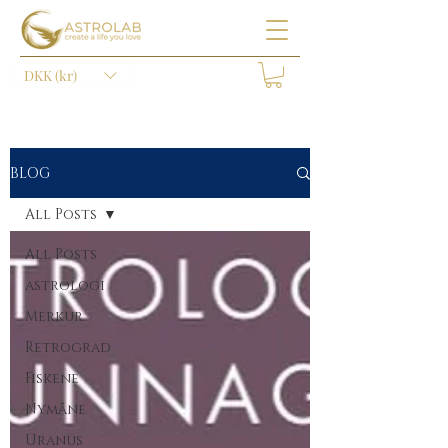
DKK (kr)
BLOG
All Posts
All Posts
astrologi
Merkur
Retrograd
Fiskene
Nymåne
Uranus