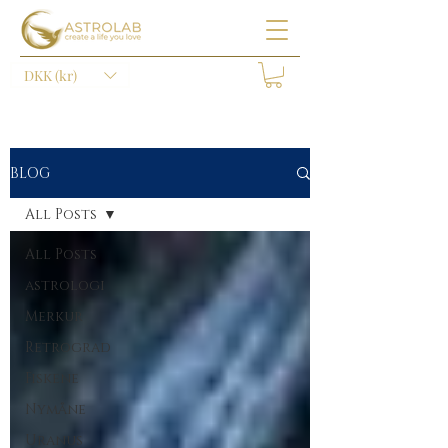
DKK (kr)
BLOG
All Posts
All Posts
astrologi
Merkur
Retrograd
Fiskene
Nymåne
Uranus