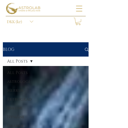
DKK (kr)
BLOG
All Posts
All Posts
astrologi
Merkur
Retrograd
Fiskene
Nymåne
Uranus