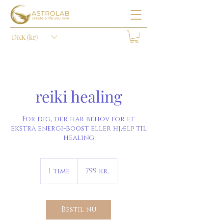
DKK (kr)
reiki healing
For dig, der har behov for et
ekstra energi-boost eller hjælp til
healing
799
danske
1 time
1
799 kr.
kroner
t
i
m
Bestil nu