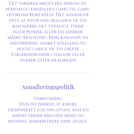
Det varierer meget fra person til
person og endda fra gang til gang
hvordan Reiki føles. Det afhænger
ofte af, hvor din ubalance er. Du
kan mærke det tydeligt, fysisk
eller psykisk, eller du mærker
måske ingenting, Reiki kan have en
indvirkning uanset følelsen, og
nogle gange vil du opleve
forandringerne i dagene eller
ugerne efter healingen.
Annulleringspolitik
Ombooking:
Hvis du ønsker at ændre
tidspunktet for din aftale, kan du
ændre under Min side nemt og
bekvemt administrere dine aftale.
Du kan flytte din aftale indtil 24
timer før den aftalte tid. Herefter