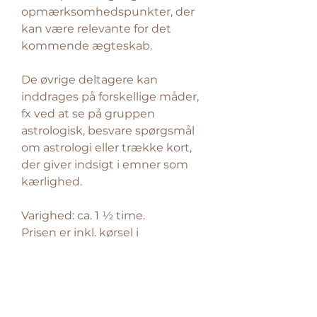
opmærksomhedspunkter, der
kan være relevante for det
kommende ægteskab.
De øvrige deltagere kan
inddrages på forskellige måder,
fx ved at se på gruppen
astrologisk, besvare spørgsmål
om astrologi eller trække kort,
der giver indsigt i emner som
kærlighed.
Varighed: ca. 1 ½ time.
Prisen er inkl. kørsel i
København og Nordsjælland.
Andre private events
Leder du efter et personligt og