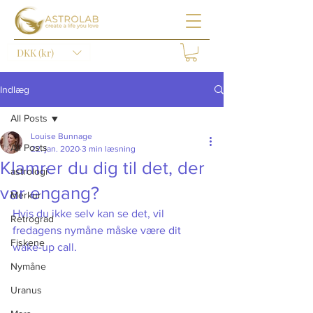
DKK (kr)
Indlæg
All Posts
Louise Bunnage
All Posts
22. jan. 2020
3 min læsning
Klamrer du dig til det, der
astrologi
var engang?
Merkur
Hvis du ikke selv kan se det, vil 
Retrograd
fredagens nymåne måske være dit 
Fiskene
wake-up call.
Nymåne
Uranus