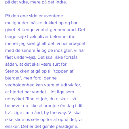
på det ydre, mere på det indre. 
På den ene side er uventede 
muligheder måske dukket op og har 
givet et længe ventet gennembrud. Det 
lange seje træk bliver belønnet (her 
mener jeg særligt alt det, vi har arbejdet 
med de senere år og de indsigter, vi har 
fået undervejs). Det skal ikke forstås 
sådan, at det skal være surt for 
Stenbukken at gå op til "toppen af 
bjerget", men fordi denne 
vedholdenhed kan være et udtryk for, 
at hjertet har vundet. Lidt lige som 
udtrykket "find et job, du elsker - så 
behøver du ikke at arbejde én dag i dit 
liv". Lige i min ånd, by the way. Vi skal 
ikke slide os selv op for at opnå det, vi 
ønsker. Det er det gamle paradigme. 