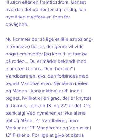
illusion eller en fremtidsdrøm. Uanset 
hvordan det udmønter sig for dig, kan 
nymånen medføre en form for 
opvågnen.
Nu kommer der så lige et lille astroslang-
intermezzo for jer, der gerne vil vide 
noget om hvorfor jeg kom til at tænke 
på rodeo... Du er måske bekendt med 
planeten Uranus. Den "hersker" i 
Vandbæreren, dvs. den forbindes med 
tegnet Vandbæreren. Nymånen (Solen 
og Månen i konjunktion) er 4° inde i 
tegnet, hvilket er en grad, der er knyttet 
til Uranus, ligesom 13° og 22° er det. Og 
tænk sig! Ved nymånen er ikke alene 
Sol og Måne i 4° Vandbærer, men 
Merkur er i 13° Vandbærer og Venus er i 
13° Fiskene. For lige at give et ekstra 