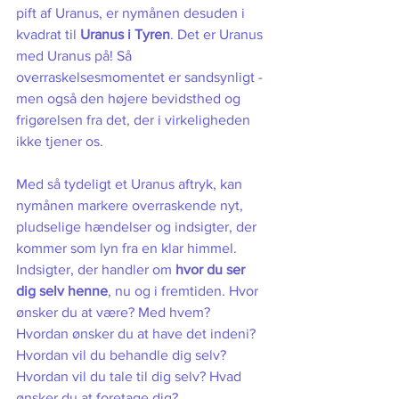
pift af Uranus, er nymånen desuden i 
kvadrat til 
Uranus i Tyren
. Det er Uranus 
med Uranus på! Så 
overraskelsesmomentet er sandsynligt - 
men også den højere bevidsthed og 
frigørelsen fra det, der i virkeligheden 
ikke tjener os. 
Med så tydeligt et Uranus aftryk, kan 
nymånen markere overraskende nyt, 
pludselige hændelser og indsigter, der 
kommer som lyn fra en klar himmel. 
Indsigter, der handler om 
hvor du ser 
dig selv henne
, nu og i fremtiden. Hvor 
ønsker du at være? Med hvem? 
Hvordan ønsker du at have det indeni? 
Hvordan vil du behandle dig selv? 
Hvordan vil du tale til dig selv? Hvad 
ønsker du at foretage dig? 