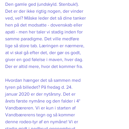
Den gamle ged (undskyld. Stenbuk!). 
Det er der ikke rigtig nogen, der vinder 
ved, vel? Måske leder det så dine tanker 
hen på det modsatte - dovenskab eller 
apati - men her taler vi stadig inden for 
samme paradigme. Det ville medføre 
lige så store tab. Læringen er nærmere, 
at vi skal gå efter det, der gør os godt, 
giver en god følelse i maven, hver dag. 
Der er altid mere, hvor det kommer fra. 
Hvordan hænger det så sammen med 
tyren på billedet? På fredag d. 24. 
januar 2020 er der nytårsny. Det er 
årets første nymåne og den falder i 4° 
Vandbæreren. Vi er kun i starten af 
Vandbærerens tegn og så kommer 
denne rodeo-tyr af en nymåne! Vi er 
stadig midt i nedbrud-gennembrud 