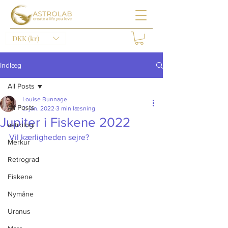
DKK (kr)
Indlæg
All Posts
Louise Bunnage
All Posts
2. jan. 2022
3 min læsning
Jupiter i Fiskene 2022
astrologi
Vil kærligheden sejre?
Merkur
Retrograd
Fiskene
Nymåne
Uranus