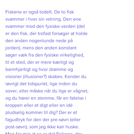
Fiskene er også todelt. De to fisk 
svømmer i hver sin retning. Den ene 
svømmer mod den fysiske verden (det 
er den fisk, der trofast forsøger at holde 
den anden nogenlunde nede på 
jorden), mens den anden konstant 
søger væk fra den fysiske virkelighed, 
til et sted, der er mere kærligt og 
barmhjertigt og hvor drømme og 
visioner (illusioner?) skabes. Kender du 
iøvrigt det tidspunkt, lige inden du 
sover, eller måske når du lige er vågnet, 
og du hører en stemme, får en følelse i 
kroppen eller et digt eller en idé 
pludselig kommer til dig? Der er et 
fagudtryk for den der pre-søvn (eller 
post-søvn), som jeg ikke kan huske. 
Men for mig at se er det Fiskene, der 