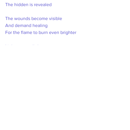
The hidden is revealed
The wounds become visible
And demand healing
For the flame to burn even brighter
Light attracts light
Fire attracts fire
Love attracts love
And fear attracts fear
Only if you let it
And ignore your flame
The eyes of love
See only souls
See only that which is aligned
The power of love