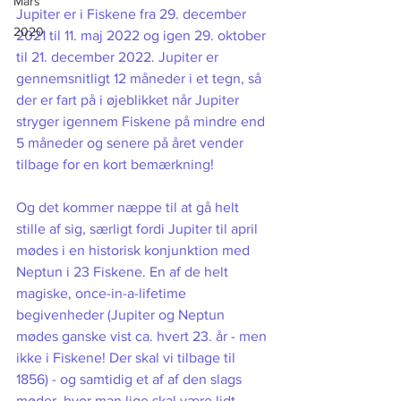
Mars
Jupiter er i Fiskene fra 29. december 
2020
2021 til 11. maj 2022 og igen 29. oktober 
til 21. december 2022. Jupiter er 
gennemsnitligt 12 måneder i et tegn, så 
der er fart på i øjeblikket når Jupiter 
stryger igennem Fiskene på mindre end 
5 måneder og senere på året vender 
tilbage for en kort bemærkning!
Og det kommer næppe til at gå helt 
stille af sig, særligt fordi Jupiter til april 
mødes i en historisk konjunktion med 
Neptun i 23 Fiskene. En af de helt 
magiske, once-in-a-lifetime 
begivenheder (Jupiter og Neptun 
mødes ganske vist ca. hvert 23. år - men 
ikke i Fiskene! Der skal vi tilbage til 
1856) - og samtidig et af af den slags 
møder, hvor man lige skal være lidt 