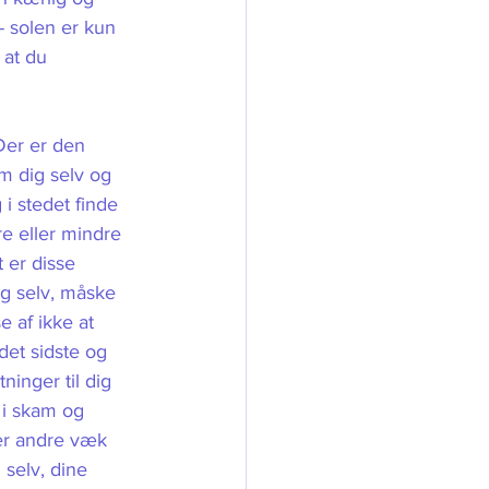
- solen er kun 
 at du 
Der er den 
om dig selv og 
 i stedet finde 
re eller mindre 
 er disse 
ig selv, måske 
e af ikke at 
det sidste og 
ninger til dig 
 i skam og 
er andre væk 
 selv, dine 