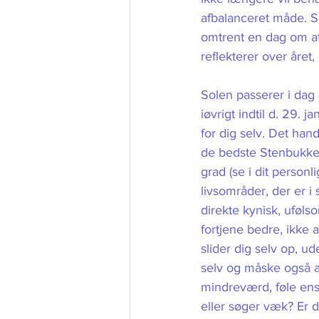
afbalanceret måde. So
omtrent en dag om at 
reflekterer over året
Solen passerer i dag
iøvrigt indtil d. 29.
for dig selv. Det hand
de bedste Stenbukke-kv
grad (se i dit person
livsområder, der er i 
direkte kynisk, ufølso
fortjene bedre, ikke 
slider dig selv op, ud
selv og måske også a
mindreværd, føle en
eller søger væk? Er d