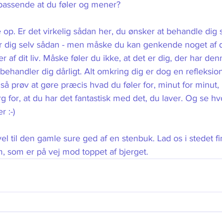
 passende at du føler og mener? 
pe op. Er det virkelig sådan her, du ønsker at behandle dig s
er dig selv sådan - men måske du kan genkende noget af de
ioder af dit liv. Måske føler du ikke, at det er dig, der har 
behandler dig dårligt. Alt omkring dig er dog en refleksion 
 så prøv at gøre præcis hvad du føler for, minut for minut, 
rg for, at du har det fantastisk med det, du laver. Og se h
 :-)
rvel til den gamle sure ged af en stenbuk. Lad os i stedet f
 som er på vej mod toppet af bjerget. 