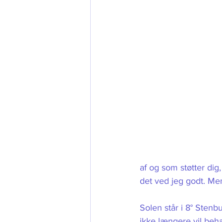
af og som støtter dig
det ved jeg godt. Me
Solen står i 8° Stenbu
ikke længere vil beha