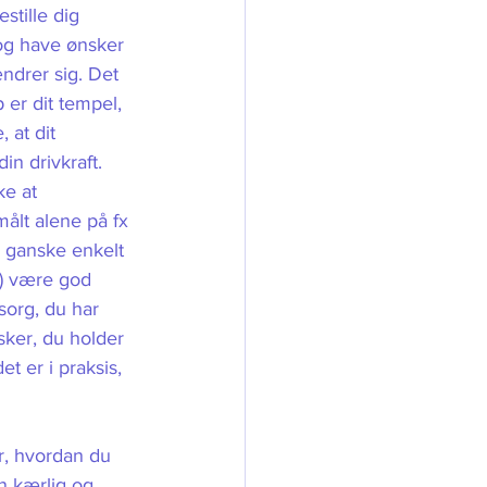
stille dig 
 og have ønsker 
drer sig. Det 
 er dit tempel, 
 at dit 
in drivkraft. 
ke at 
lt alene på fx 
 ganske enkelt 
is) være god 
sorg, du har 
ker, du holder 
t er i praksis, 
or, hvordan du 
n kærlig og 