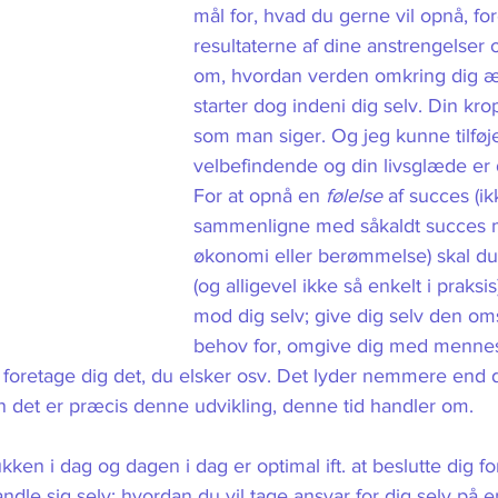
mål for, hvad du gerne vil opnå, fore
resultaterne af dine anstrengelser
om, hvordan verden omkring dig æn
starter dog indeni dig selv. Din krop
som man siger. Og jeg kunne tilføje,
velbefindende og din livsglæde er d
For at opnå en 
følelse 
af succes (ik
sammenligne med såkaldt succes må
økonomi eller berømmelse) skal du
(og alligevel ikke så enkelt i praks
mod dig selv; give dig selv den om
behov for, omgive dig med mennes
, foretage dig det, du elsker osv. Det lyder nemmere end de
n det er præcis denne udvikling, denne tid handler om. 
kken i dag og dagen i dag er optimal ift. at beslutte dig f
ndle sig selv; hvordan du vil tage ansvar for dig selv på e