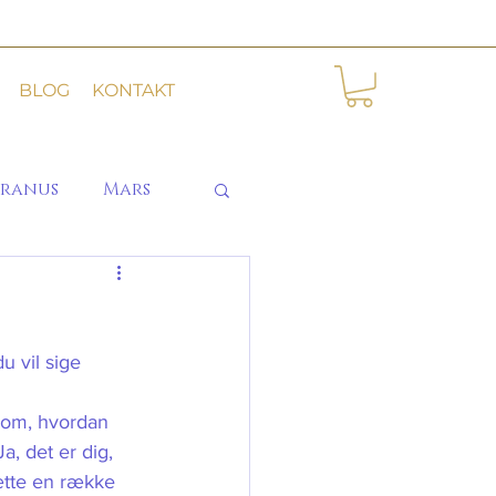
BLOG
KONTAKT
ranus
Mars
u vil sige 
a, det er dig, 
ætte en række 