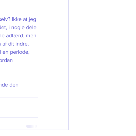
elv? Ikke at jeg 
t, i nogle dele 
denne adfærd, men 
af dit indre. 
i en periode, 
vordan 
inde den 