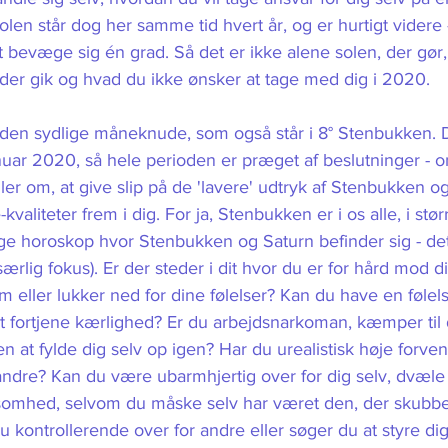
len står dog her samme tid hvert år, og er hurtigt videre 
bevæge sig én grad. Så det er ikke alene solen, der gør,
, der gik og hvad du ikke ønsker at tage med dig i 2020.
 den sydlige måneknude, som også står i 8° Stenbukken. 
 januar 2020, så hele perioden er præget af beslutninger - 
ler om, at give slip på de 'lavere' udtryk af Stenbukken og
aliteter frem i dig. For ja, Stenbukken er i os alle, i stør
lige horoskop hvor Stenbukken og Saturn befinder sig - det
særlig fokus). Er der steder i dit hvor du er for hård mod d
m eller lukker ned for dine følelser? Kan du have en følels
at fortjene kærlighed? Er du arbejdsnarkoman, kæmper til 
en at fylde dig selv op igen? Har du urealistisk høje forvent
ndre? Kan du være ubarmhjertig over for dig selv, dvæle
somhed, selvom du måske selv har været den, der skubb
u kontrollerende over for andre eller søger du at styre dig