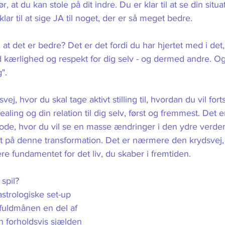
, at du kan stole på dit indre. Du er klar til at se din situat
lar til at sige JA til noget, der er så meget bedre. 
 det er bedre? Det er det fordi du har hjertet med i det, du
kærlighed og respekt for dig selv - og dermed andre. Og 
". 
vej, hvor du skal tage aktivt stilling til, hvordan du vil fort
ling og din relation til dig selv, først og fremmest. Det e
ode, hvor du vil se en masse ændringer i den ydre verden
t på denne transformation. Det er nærmere den krydsvej, 
 være fundamentet for det liv, du skaber i fremtiden.
 spil?
strologiske set-up 
fuldmånen en del af 
n forholdsvis sjælden 