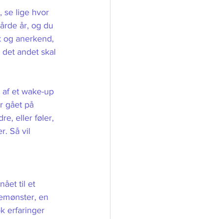
 se lige hvor 
hårde år, og du 
k og anerkend, 
 det andet skal 
 af et wake-up 
r gået på 
, eller føler, 
. Så vil 
ået til et 
dlemønster, en 
k erfaringer 