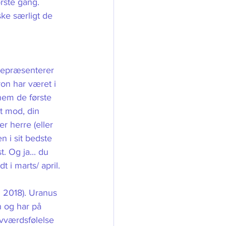
rste gang. 
ke særligt de 
 repræsenterer 
ron har været i 
nem de første 
t mod, din 
er herre (eller 
 i sit bedste 
. Og ja... du 
 i marts/ april.
 2018). Uranus 
n og har på 
lvværdsfølelse 