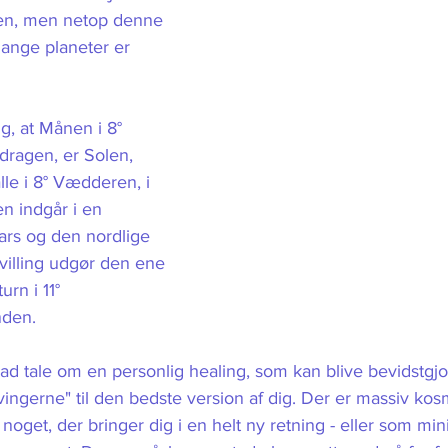
ejen, men netop denne 
mange planeter er 
ig, at Månen i 8° 
dragen, er Solen, 
lle i 8° Vædderen, i 
 indgår i en 
 Mars og den nordlige 
villing udgør den ene 
urn i 11° 
den.
d tale om en personlig healing, som kan blive bevidstgjo
ingerne" til den bedste version af dig. Der er massiv kosmis
get, der bringer dig i en helt ny retning - eller som min