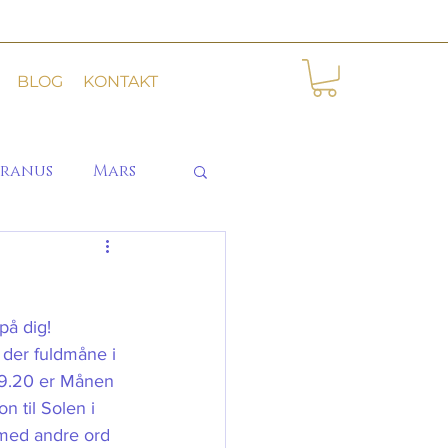
BLOG
KONTAKT
ranus
Mars
på dig! 
 der fuldmåne i 
19.20 er Månen 
n til Solen i 
med andre ord 