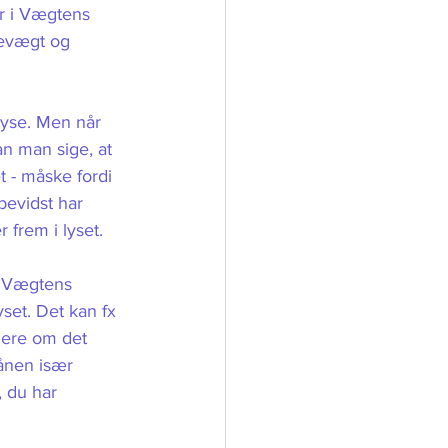
år i Vægtens 
gevægt og 
lyse. Men når 
n man sige, at 
t - måske fordi 
bevidst har 
frem i lyset. 
 Vægtens 
set. Det kan fx 
Mere om det 
ånen især 
 du har 