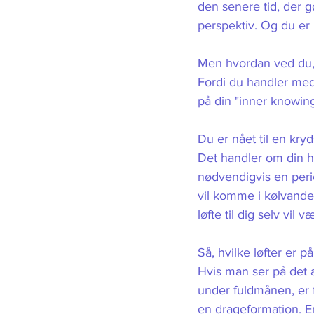
den senere tid, der gør
perspektiv. Og du er k
Men hvordan ved du, at
Fordi du handler med 
på din "inner knowing
Du er nået til en kryds
Det handler om din hea
nødvendigvis en peri
vil komme i kølvande
løfte til dig selv vil
Så, hvilke løfter er på
Hvis man ser på det a
under fuldmånen, er 
en drageformation. E