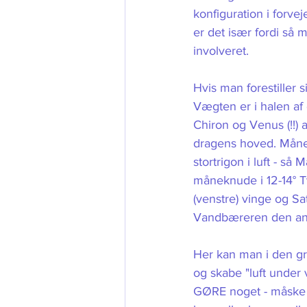
konfiguration i forv
er det især fordi så 
involveret. 
Hvis man forestiller s
Vægten er i halen af 
Chiron og Venus (!!) a
dragens hoved. Månen
stortrigon i luft - så
måneknude i 12-14° T
(venstre) vinge og Sat
Vandbæreren den an
Her kan man i den gra
og skabe "luft under v
GØRE noget - måske no