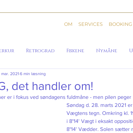
OM
SERVICES
BOOKING
erkur
Retrograd
Fiskene
Nymåne
U
. mar. 2021
6 min læsning
G, det handler om!
ner er i fokus ved søndagens fuldmåne - men pilen peger 
Søndag d. 28. marts 2021 er
Vægtens tegn. Omkring kl. 
i 8°14' Vægt i eksakt oppositio
8°14' Vædder. Solen sætter 