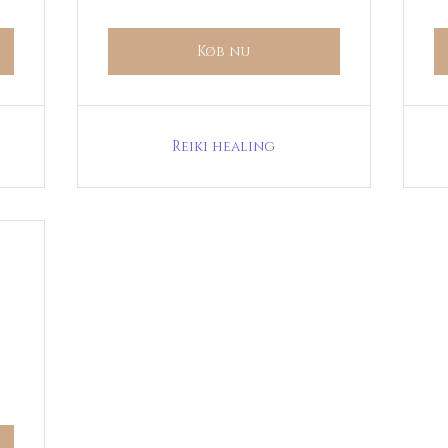
Køb nu
Reiki healing
4.000kr.