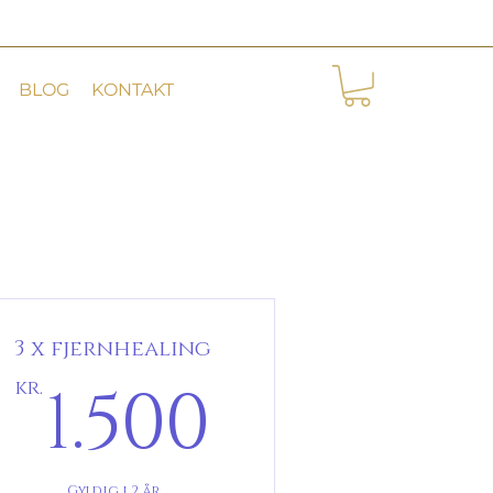
BLOG
KONTAKT
3 x fjernhealing
00kr.
1.500kr.
1.500
kr.
Gyldig i 2 år