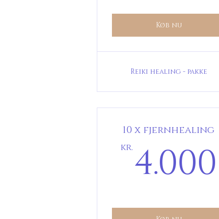
Køb nu
Reiki healing - pakke
10 x fjernhealing
4.000
kr.