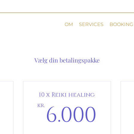
OM
SERVICES
BOOKING
Vælg din betalingspakke
10 x Reiki healing
2.000kr.
6.0
6.000
kr.