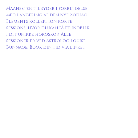
Maanesten tilbyder i forbindelse 
med lancering af den nye Zodiac 
Elements kollektion korte 
sessions, hvor du kan få et indblik 
i dit unikke horoskop. Alle 
sessioner er ved astrolog Louise 
Bunnage. Book din tid via linket 
her
. 
Eventet organiseres af Maanesten 
og det er ikke nødvendigt at 
tilmelde dig her på siden.
Del dette event