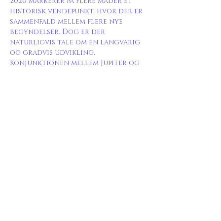
2020 markerer på flere måder et 
historisk vendepunkt, hvor der er 
sammenfald mellem flere nye 
begyndelser. Dog er der 
naturligvis tale om en langvarig 
og gradvis udvikling.
Konjunktionen mellem Jupiter og 
Saturn i december 2020 markerer 
slutningen på én 200-årig cyklus 
og begyndelsen på en ny. Men 
hvordan bruger vi tiden frem til 
konjunktionen, så vi er bedst 
muligt rustet til fremtiden?
Ekliptika 
er en interesseforening 
for astrologi-interesserede på 
alle niveauer. Blandt 
medlemmerne er såvel 
professionelle astrologer som 
absolutte amatører - og begge 
parter er lige velkomne!…
Vis mere