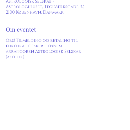
Astrologisk Selskab -
Astrologihuset, Teglværksgade 37,
2100 København, Danmark
Om eventet
Obs! Tilmelding og betaling til
foredraget sker gennem
arrangøren Astrologisk Selskab
(asel.dk).
Betaling af entré til foredraget
kan ske via bankoverførsel,
MobilePay eller i indgangen.
Anfør
navn
,
email og koden
"foredrag05" ved betaling
.
Pris for Fag-medlem: GRATIS
Pris for Normalt og Studie medlem:
50 kr.
Pris for Astrobio-medlem og
Del dette event
gæster: 100 kr.