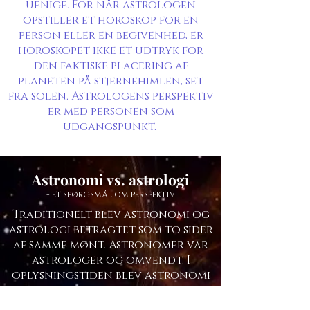
uenige. For når astrologen
opstiller et horoskop for en
person eller en begivenhed, er
horoskopet ikke et udtryk for
den faktiske placering af
planeten på stjernehimlen, set
fra solen. Astrologens perspektiv
er med personen som
udgangspunkt.
Astronomi vs. astrologi
- et spørgsmål om perspektiv
Traditionelt blev astronomi og
astrologi betragtet som to sider
af samme mønt. Astronomer var
astrologer og omvendt. I
oplysningstiden blev astronomi
og astrologi dog i stigende grad
betragtet som to separate