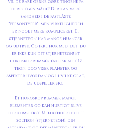
vil de bare gerne gøre tingene på
deres egen måde? Der kan være
sandhed i de fastlåste
"persontyper", men virkeligheden
er noget mere kompliceret. Et
stjernetegn har mange nuancer
og udtryk. Og ikke nok med det, du
er ikke kun dit stjernetegn! Et
horoskop rummer faktisk alle 12
tegn, dog viser planeter og
aspekter hvordan og i hvilke grad,
de udspiller sig.
Et horoskop rummer mange
elementer og kan hurtigt blive
for komplekst. Men kender du dit
soltegn (stjernetegn), din
ascendant og dit månetegn, er du