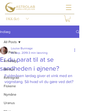
DKK (kr)
Indlæg
All Posts
Louise Bunnage
All Posts
10. sep. 2019
3 min læsning
Er du parat til at se
astrologi
sandheden i øjnene?
Merkur
Fuldmånen lørdag giver et vink med en 
Retrograd
vognstang. Så hvad vil du gøre ved det?
Fiskene
Nymåne
Uranus