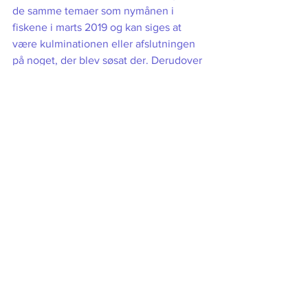
de samme temaer som nymånen i 
fiskene i marts 2019 og kan siges at 
være kulminationen eller afslutningen 
på noget, der blev søsat der. Derudover 
havde vi i september 2015 en 
solformørkelse omtrent samme sted, 
som denne fuldmåne finder sted. Hvis 
dit horoskop blev aktiveret af 
formørkelsen på det tidspunkt (fx hvis 
du har planeter/ akser omkring 18-24 
grader jomfru eller fisk) kan du forvente, 
at fuldmånen i fiskene bringer nyt lys 
over samme tema.
Følg din indre stemme <3