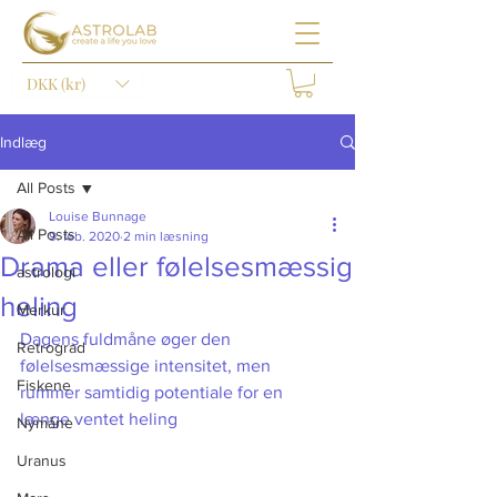
DKK (kr)
Indlæg
All Posts
Louise Bunnage
All Posts
9. feb. 2020
2 min læsning
Drama eller følelsesmæssig
astrologi
heling
Merkur
Dagens fuldmåne øger den 
Retrograd
følelsesmæssige intensitet, men 
Fiskene
rummer samtidig potentiale for en 
længe ventet heling
Nymåne
Uranus