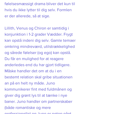
følelsesmæssigt drama bliver det kun til 
hvis du ikke lytter til dig selv. Formlen 
er der allerede, så at sige.
Lillith, Venus og Chiron er samtidig i 
konjunktion i 1-2 grader Vædder. Frygt 
kan opstå indeni dig selv. Gamle temaer 
omkring mindreværd, utilstrækkelighed 
og sårede følelser (og ego) kan opstå. 
Du får en mulighed for at reagere 
anderledes end du har gjort tidligere. 
Måske handler det om at du i en 
bestemt relation skal gribe situationen 
an på en helt ny måde. Juno 
kommunikerer fint med fuldmånen og 
giver dig grønt lys til at tænke i nye 
baner. Juno handler om partnerskaber 
(både romantiske og mere 
professionelle) og Juno er netop gået 