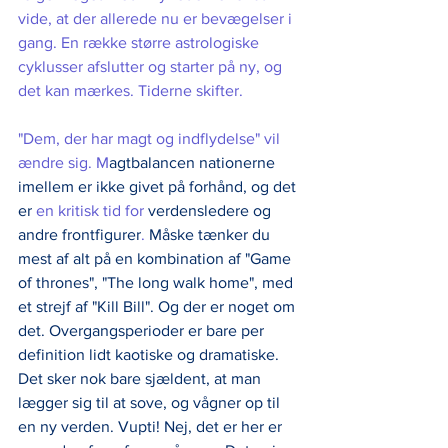
vide, at der allerede nu er bevægelser i 
gang. En række større astrologiske 
cyklusser afslutter og starter på ny, og 
det kan mærkes. Tiderne skifter. 
"Dem, der har magt og indflydelse" vil 
ændre sig. M
agtbalancen nationerne 
imellem er ikke givet på forhånd, og det 
er 
en kritisk tid for 
verdensledere og 
andre frontfigurer
. 
Måske tænker du 
mest af alt på en kombination af "Game 
of thrones", "The long walk home", med 
et strejf af "Kill Bill". Og der er noget om 
det. Overgangsperioder er bare per 
definition lidt kaotiske og dramatiske. 
Det sker nok bare sjældent, at man 
lægger sig til at sove, og vågner op til 
en ny verden. Vupti! Nej, det er her er 