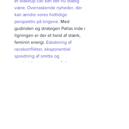
et wakeup call kan det nu stadig 
være. Overraskende nyheder, der 
kan ændre vores hidtidige 
perspektiv på tingene. 
Med 
gudinden og strategen Pallas inde i 
ligningen er der et twist af stærk, 
feminin energi. 
Eskalering af 
racekonflikter, eksponentiel 
spredning af smitte og 
magtmisbrug er nu også deres 
domæne og lyder måske bekendt 
fra sidste gang, Jupiter og Pluto var 
i konjunktion..? 
Vi er blevet udfordret til at tage stilling 
til og definere nye standarder for, hvad 
vi står for, hvad vi accepterer og 
hvordan vi vil behandle os selv og 
andre og i det hele taget naturens 