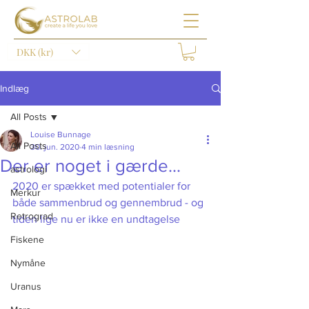
DKK (kr)
Indlæg
All Posts
Louise Bunnage
All Posts
30. jun. 2020
4 min læsning
Der er noget i gærde...
astrologi
2020 er spækket med potentialer for 
Merkur
både sammenbrud og gennembrud - og 
Retrograd
tiden lige nu er ikke en undtagelse
Fiskene
Nymåne
Uranus