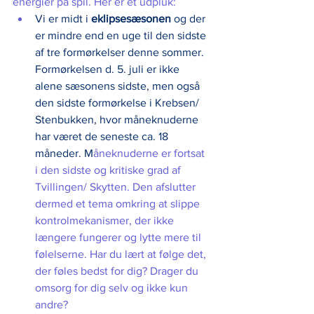
energier på spil. Her er et udpluk:
Vi er midt i 
eklipsesæsonen
 og der 
er mindre end en uge til den sidste 
af tre formørkelser denne sommer.  
Formørkelsen d. 5. juli er ikke 
alene sæsonens sidste, men også 
den sidste formørkelse i Krebsen/ 
Stenbukken, hvor måneknuderne 
har været de seneste ca. 18 
måneder. M
åneknuderne er fortsat 
i den sidste og kritiske grad af 
Tvillingen/ Skytten. Den afslutter 
dermed et tema omkring at slippe 
kontrolmekanismer, der ikke 
længere fungerer og lytte mere til 
følelserne. Har du lært at følge det, 
der føles bedst for dig? Drager du 
omsorg for dig selv og ikke kun 
andre? 